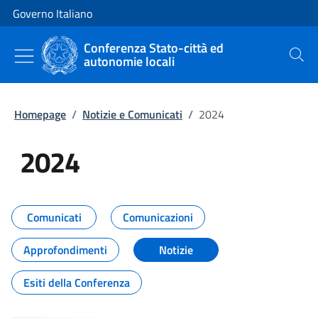
Vai al contenuto
Vai alla navigazione del sito
Governo Italiano
Conferenza Stato-città ed
autonomie locali
Cerca
Homepage
/
Notizie e Comunicati
/
2024
2024
Tutti i contenuti della pagina 20
Comunicati
Comunicazioni
Approfondimenti
Notizie
Esiti della Conferenza