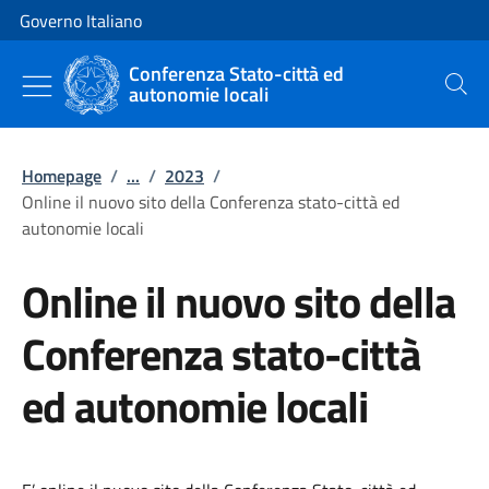
Vai al contenuto
Vai alla navigazione del sito
Governo Italiano
Conferenza Stato-città ed
autonomie locali
Cerca
Homepage
/
...
/
2023
/
Online il nuovo sito della Conferenza stato-città ed
autonomie locali
Online il nuovo sito della
Conferenza stato-città
ed autonomie locali