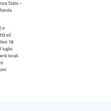
renza Stato –
. Wanda
) e
ttà ed
ativo 18
 luglio
nti locali.
ni
ioni