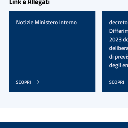
Link e Allegati
Notizie Ministero Interno
decreto
Differi
2023 de
deliber
di prev
degli en
SCOPRI
SCOPRI