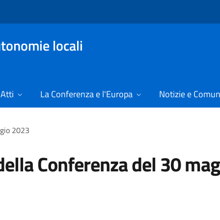
tonomie locali
Atti
La Conferenza e l'Europa
Notizie e Comun
ggio 2023
 della Conferenza del 30 ma