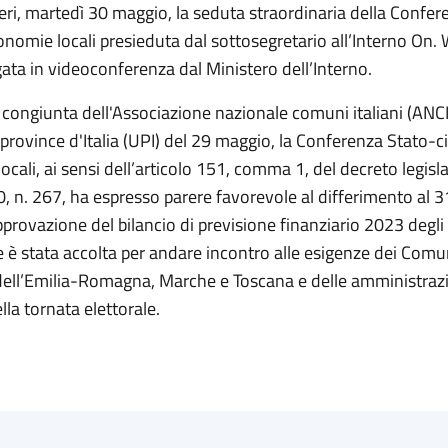
 ieri, martedì 30 maggio, la seduta straordinaria della Confe
onomie locali presieduta dal sottosegretario all’Interno On
gata in videoconferenza dal Ministero dell’Interno.
 congiunta dell'Associazione nazionale comuni italiani (ANCI
province d'Italia (UPI) del 29 maggio, la Conferenza Stato-ci
cali, ai sensi dell’articolo 151, comma 1, del decreto legisl
 n. 267, ha espresso parere favorevole al differimento al 31
provazione del bilancio di previsione finanziario 2023 degli e
e è stata accolta per andare incontro alle esigenze dei Comu
 dell’Emilia-Romagna, Marche e Toscana e delle amministraz
lla tornata elettorale.