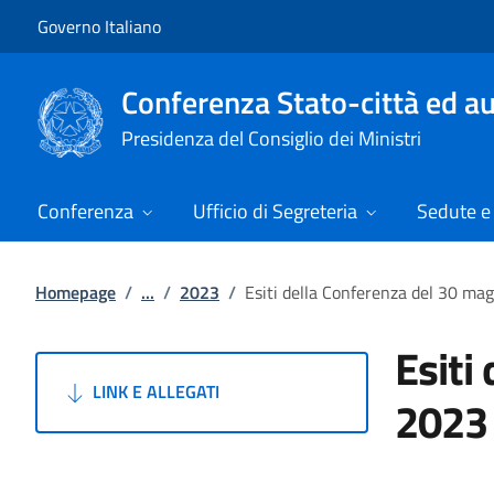
Vai al contenuto
Vai alla navigazione del sito
Governo Italiano
Conferenza Stato-città ed au
Presidenza del Consiglio dei Ministri
Conferenza
Ufficio di Segreteria
Sedute e 
Homepage
/
...
/
2023
/
Esiti della Conferenza del 30 ma
Esiti
LINK E ALLEGATI
2023