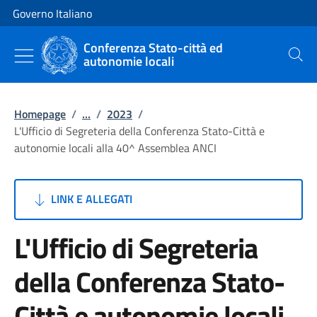
Vai al contenuto
Vai alla navigazione del sito
Governo Italiano
Conferenza Stato-città ed
autonomie locali
Cerca
Homepage
/
...
/
2023
/
L'Ufficio di Segreteria della Conferenza Stato-Città e
autonomie locali alla 40^ Assemblea ANCI
LINK E ALLEGATI
L'Ufficio di Segreteria
della Conferenza Stato-
Città e autonomie locali