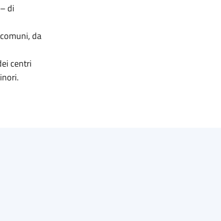
– di
i comuni, da
dei centri
inori.