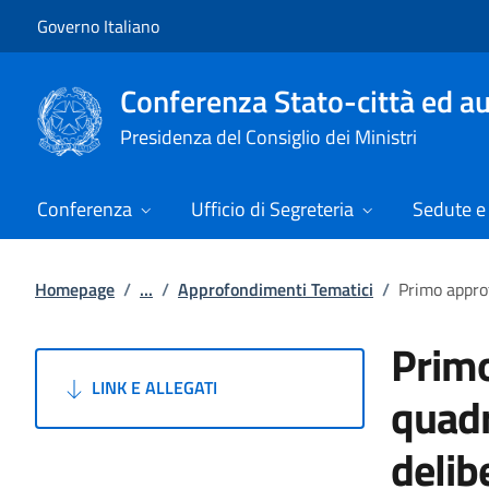
Vai al contenuto
Vai alla navigazione del sito
Governo Italiano
Conferenza Stato-città ed au
Presidenza del Consiglio dei Ministri
Conferenza
Ufficio di Segreteria
Sedute e 
Homepage
/
...
/
Approfondimenti Tematici
/
Primo appro
Prim
LINK E ALLEGATI
quadr
delib