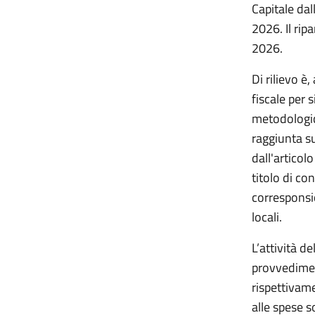
Capitale da
2026. Il rip
2026.
Di rilievo è
fiscale per 
metodologic
raggiunta su
dall'artico
titolo di c
corresponsi
locali.
L’attività d
provvediment
rispettivame
alle spese s