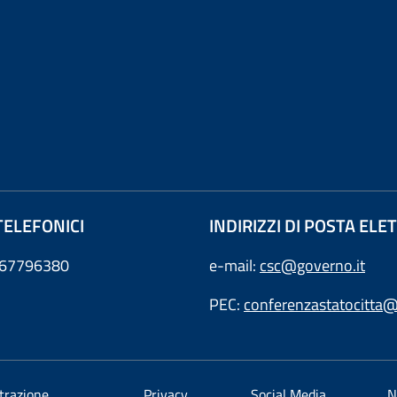
TELEFONICI
INDIRIZZI DI POSTA EL
0667796380
e-mail:
csc@governo.it
PEC:
conferenzastatocitta@
trazione
Privacy
Social Media
N