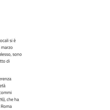
cali si è
24 marzo
plesso, sono
tto di
ferenza
ietà
, commi
26), che ha
di Roma