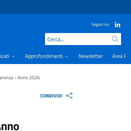
Seguici su:
Cerca
icati
Approfondimenti
Newsletter
Area Ris
nferenza - Anno 2026
CONDIVIDI
Anno