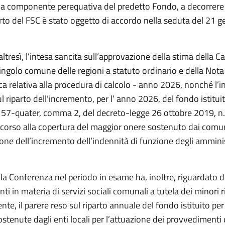
lla componente perequativa del predetto Fondo, a decorrere
arto del FSC è stato oggetto di accordo nella seduta del 21 
, altresì, l’intesa sancita sull’approvazione della stima della C
singolo comune delle regioni a statuto ordinario e della Nota
a relativa alla procedura di calcolo - anno 2026, nonché l’i
l riparto dell’incremento, per l’ anno 2026, del fondo istitui
lo 57-quater, comma 2, del decreto-legge 26 ottobre 2019, n.
oncorso alla copertura del maggior onere sostenuto dai comun
one dell’incremento dell’indennità di funzione degli amminis
ella Conferenza nel periodo in esame ha, inoltre, riguardato 
i in materia di servizi sociali comunali a tutela dei minori r
nte, il parere reso sul riparto annuale del fondo istituito per
ostenute dagli enti locali per l’attuazione dei provvedimenti 