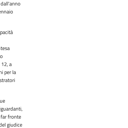
 dall'anno
gennaio
apacità
ntesa
to
 12, a
i per la
tratori
due
iguardanti,
 far fronte
del giudice